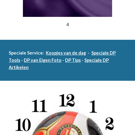
4
Speciale Service:
Koopjes van de dag
-
Speciale DP
Tools
-
DP van Eigen Foto
-
DP Tips
-
Speciale DP
Artikelen