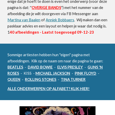
enige dat je hoeft te doen is even het onderwerp (voor deze
pagina is dat: ''
OVERIGE BANDS
'') met het nummer van de
afbeelding die je wilt doorgeven via FB Messenger aan
Martina van Baalen
of
Anniek Bobbaers
. Wij maken dan een
pasklaar advies en een layout en helpen je waar dat nodig is.
1
40
afbeeldingen - Laatst toegevoegd
09-12
-23
Sommige artiesten hebben hun ''eigen'' pagina met
afbeeldingen. Klik op de naam om naar die pagina te gaan:
BEATLES
-
DAVID BOWIE
-
ELVIS PRESLEY
-
GUNS 'N
ROSES
- KISS -
MICHAEL JACKSON
-
PINK FLOYD
-
QUEEN
-
ROLLING STONES
-
TINA TURNER
ALLE ONDERWERPEN OP ALFABET? KLIK HIER!