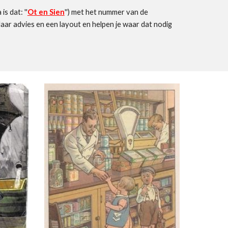
a
is dat: ''
O
t en Sien
'') met het nummer van de
aar advies en een layout en helpen je waar dat nodig