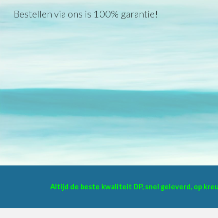
Bestellen via ons is 100% garantie!
Sk
Altijd de beste kwaliteit DP, snel geleverd, op kr