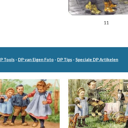
11
DP Tools
-
DP van Eigen Foto
-
DP Tips
-
Speciale DP Artikelen