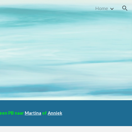
Home
ion
r een PB naar
Martina
of
Anniek