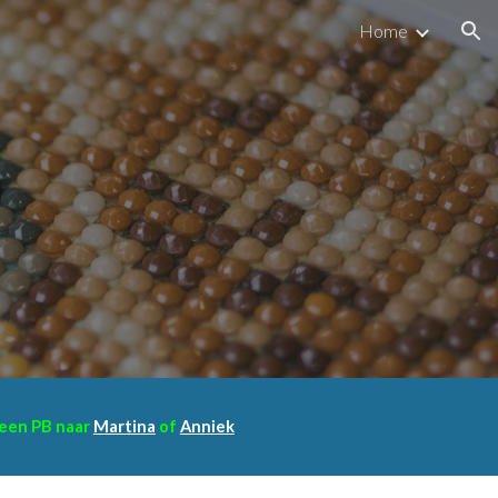
Home
ion
r een PB naar
Martina
of
Anniek