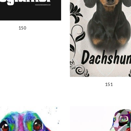
150
151