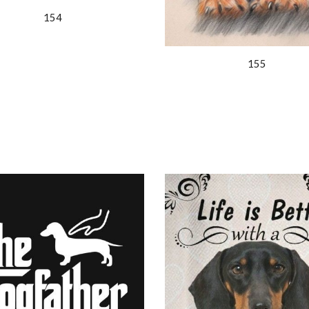
154
155