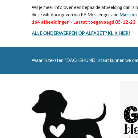
Wil je meer info over een bepaalde afbeelding dan is h
die je wilt doorgeven via FB Messenger aan
Martina 
164
afbeeldingen - Laatst toegevoegd
05-12
-23
ALLE ONDERWERPEN OP ALFABET? KLIK HIER!
Waar in teksten ''DACHSHUND'' staat kunnen we da