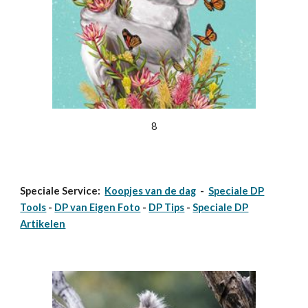
8
Speciale Service:
Koopjes van de dag
-
Speciale DP
Tools
-
DP van Eigen Foto
-
DP Tips
-
Speciale DP
Artikelen