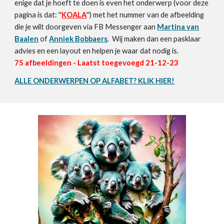
enige dat je hoeft te doen is even het onderwerp (voor deze
pagina
is dat: ''
K
OALA
'') met het nummer van de afbeelding
die je wilt doorgeven via FB Messenger aan
Martina van
Baalen
of
Anniek Bobbaers
. Wij maken dan een pasklaar
advies en een layout en helpen je waar dat nodig is.
75
afbeeldingen - Laatst toegevoegd 2
1-12
-23
ALLE ONDERWERPEN OP ALFABET? KLIK HIER!