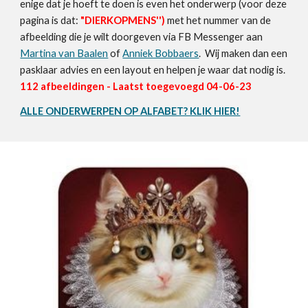
enige dat je hoeft te doen is even het onderwerp (voor deze
pagina is dat:
"
DIERKOPMENS
'')
met het nummer van de
afbeelding die je wilt doorgeven via FB Messenger aan
Martina van Baalen
of
Anniek Bobbaers
. Wij maken dan een
pasklaar advies en een layout en helpen je waar dat nodig is.
11
2
afbeeldingen - Laatst toegevoegd 0
4
-06-23
ALLE ONDERWERPEN OP ALFABET? KLIK HIER!