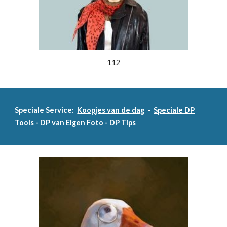
112
Speciale Service:
Koopjes van de dag
-
Speciale DP
Tools
-
DP van Eigen Foto
-
DP Tips