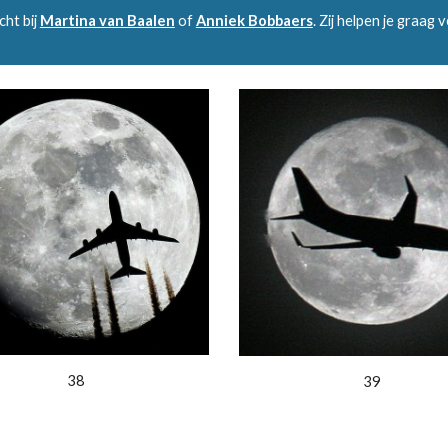
cht bij
Martina van Baalen
of
Anniek Bobbaers
. Zij helpen je graag 
38
39