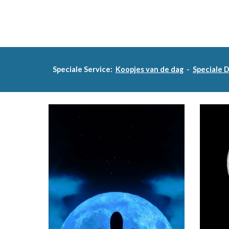
Speciale Service:
Koopjes van de dag
-
Speciale 