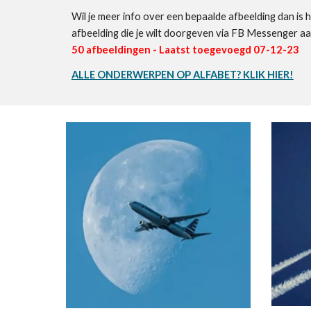
Wil je meer info over een bepaalde afbeelding dan is h
afbeelding die je wilt doorgeven via FB Messenger a
50
afbeeldingen - Laatst toegevoegd 0
7-12
-23
ALLE ONDERWERPEN OP ALFABET? KLIK HIER!