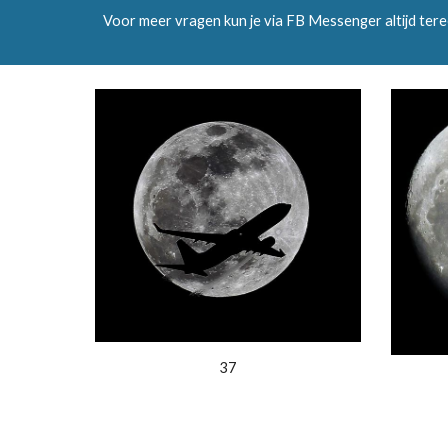
Voor meer vragen kun je via FB Messenger altijd tere
37