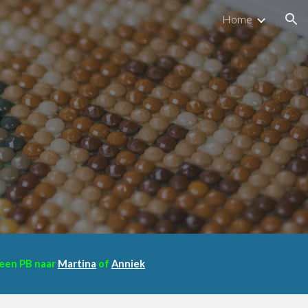
Home
ion
r een PB naar
Martina
of
Anniek