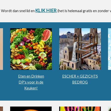
KLIK HIER
 Wordt dan snel lid en
(het is helemaal gratis en zonder 
Eten en Drinken
ESCHER + GEZICHTS
DP's voor in de
BEDROG
Keuken!