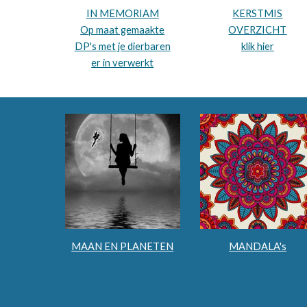
IN MEMORIAM
KERSTMIS
Op maat gemaakte
OVERZICHT
DP's met je dierbaren
klik hier
er in verwerkt
MAAN EN PLANETEN
MANDALA's