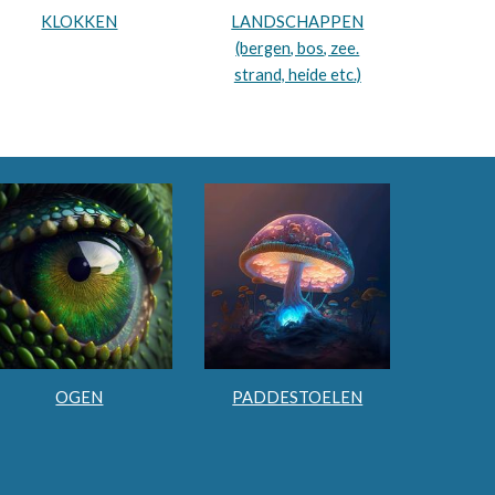
KLOKKEN
LANDSCHAPPEN
(bergen, bos, zee.
strand, heide etc.)
OGEN
PADDESTOELEN