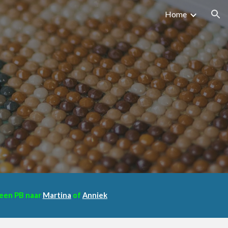
Home
ion
r een PB naar
Martina
of
Anniek