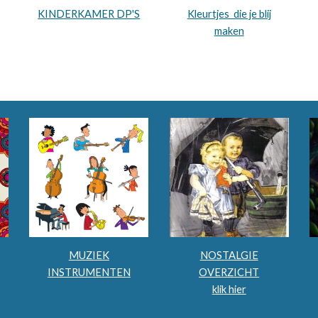
KINDERKAMER DP'S
Kleurtjes die je blij
maken
MUZIEK
NOSTALGIE
INSTRUMENTEN
OVERZICHT
klik hier